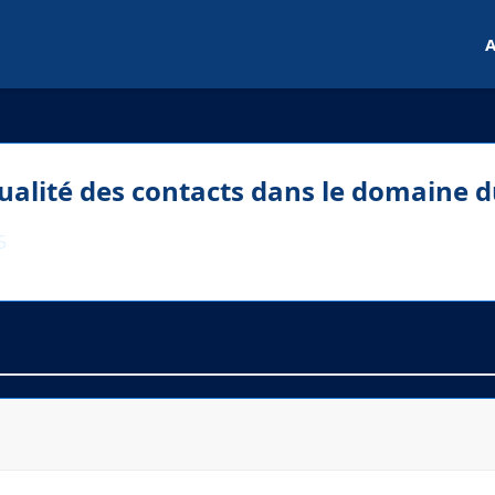
A
 qualité des contacts dans le domaine 
5