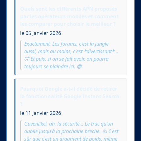
Quels sont les différents APN proposés
par les opérateurs mobiles et comment
les comparer pour choisir le meilleur ?
le 05 Janvier 2026
Exactement. Les forums, c'est la jungle
aussi, mais au moins, c'est *divertissant*...
🤣 Et puis, si on se fait avoir, on pourra
toujours se plaindre ici. 😎
Pourquoi Google a-t-il décidé de retirer
la fonctionnalité Google Instant Search
?
le 11 Janvier 2026
Guvenlikci, ah, la sécurité... Le truc qu'on
oublie jusqu'à la prochaine brèche. 👍 C'est
sûr que c'est un argument de poids, même