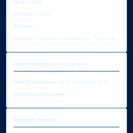
Nom :
Salem
Prénom :
Samira
Adresse :
Hobbies :
Origami, Numismatique, Yoga nidra
Informations sur le compte
Date d'inscription :
le 20 Septembre 2024
Nombre de messages :
17
Activité récente