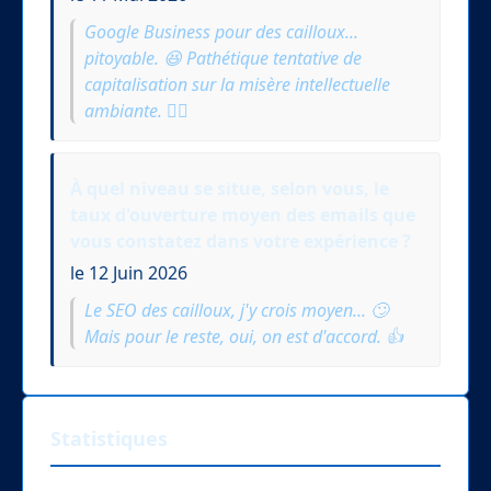
Google Business pour des cailloux...
pitoyable. 😆 Pathétique tentative de
capitalisation sur la misère intellectuelle
ambiante. 🤦‍♂️
À quel niveau se situe, selon vous, le
taux d'ouverture moyen des emails que
vous constatez dans votre expérience ?
le 12 Juin 2026
Le SEO des cailloux, j'y crois moyen... 🙄
Mais pour le reste, oui, on est d'accord. 👍
Statistiques