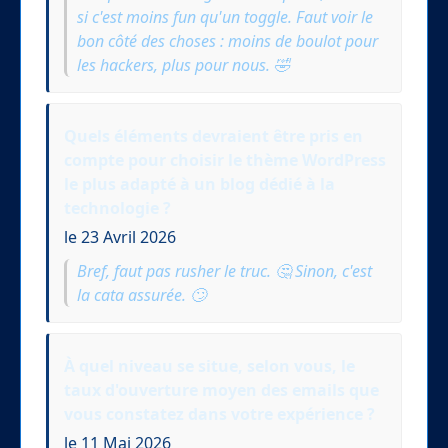
si c'est moins fun qu'un toggle. Faut voir le
bon côté des choses : moins de boulot pour
les hackers, plus pour nous. 🤣
Quels éléments devraient être pris en
compte pour choisir le thème WordPress
le plus adapté à un blog dédié à la
technologie ?
le 23 Avril 2026
Bref, faut pas rusher le truc. 🤔 Sinon, c'est
la cata assurée. 🙄
À quel niveau se situe, selon vous, le
taux d'ouverture moyen des emails que
vous constatez dans votre expérience ?
le 11 Mai 2026