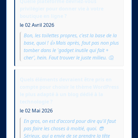
Quelle plateforme devriez-vous
privilégier pour donner vie à votre
boutique en ligne ?
le 02 Avril 2026
Bon, les toilettes propres, c'est la base de la
base, quoi ! 👍 Mais après, faut pas non plus
tomber dans le 'gadget inutile qui fait +
cher', hein. Faut trouver le juste milieu. 🤔
Quels éléments devraient être pris en
compte pour choisir le thème WordPress
le plus adapté à un blog dédié à la
technologie ?
le 02 Mai 2026
En gros, on est d'accord pour dire qu'il faut
pas faire les choses à moitié, quoi. 😎
Sérieux, qui a envie de se prendre la tête