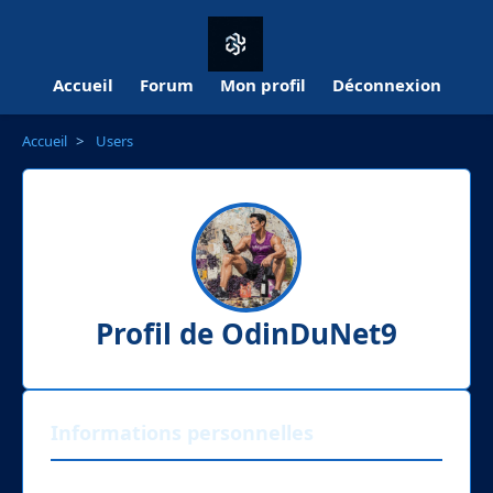
Accueil
Forum
Mon profil
Déconnexion
Accueil
>
Users
Profil de OdinDuNet9
Informations personnelles