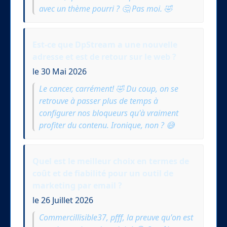
avec un thème pourri ? 🤔 Pas moi. 🤣
Est-ce que DpStream a une nouvelle
adresse et est de retour sur le web ?
le 30 Mai 2026
Le cancer, carrément! 🤣 Du coup, on se
retrouve à passer plus de temps à
configurer nos bloqueurs qu'à vraiment
profiter du contenu. Ironique, non ? 😅
Quel est le meilleur choix en termes de
coût et de fiabilité pour un outil de
marketing par email ?
le 26 Juillet 2026
Commercillisible37, pfff, la preuve qu'on est