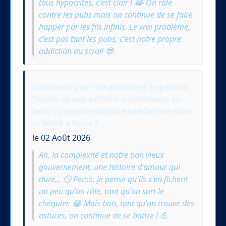
tous hypocrites, c'est clair ! 😂 On râle
contre les pubs mais on continue de se faire
happer par les fils infinis. Le vrai problème,
c'est pas tant les pubs, c'est notre propre
addiction au scroll 😎
Comment peut-on améliorer la gestion
fiscale de son activité e-commerce en
tant qu'agence digitale spécialisée dans
le Web3 à Paris ?
le 02 Août 2026
Ah, la complexité et notre bon vieux
gouvernement, une histoire d'amour qui
dure... 🙄 Perso, je pense qu'ils s'en fichent
un peu qu'on râle, tant qu'on sort le
chéquier. 😂 Mais bon, tant qu'on trouve des
astuces, on continue de se battre ! 💪