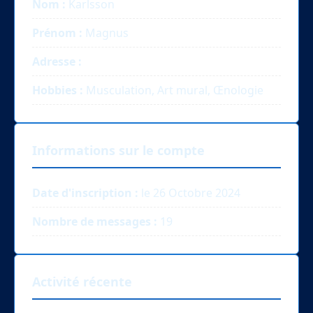
Nom :
Karlsson
Prénom :
Magnus
Adresse :
Hobbies :
Musculation, Art mural, Œnologie
Informations sur le compte
Date d'inscription :
le 26 Octobre 2024
Nombre de messages :
19
Activité récente